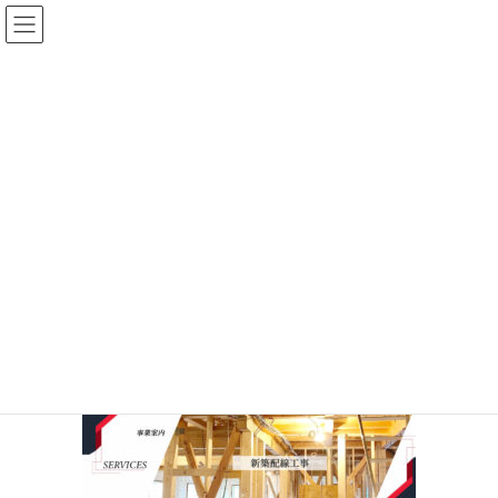
コ
ナ
ン
ビ
テ
ゲ
ン
ー
ツ
シ
に
ョ
移
ン
動
に
移
TOP
mv-service-1
動
2020年9月13日
/ 最終更新日 :
2020年9月13日
shinwa-web
mv-service-1