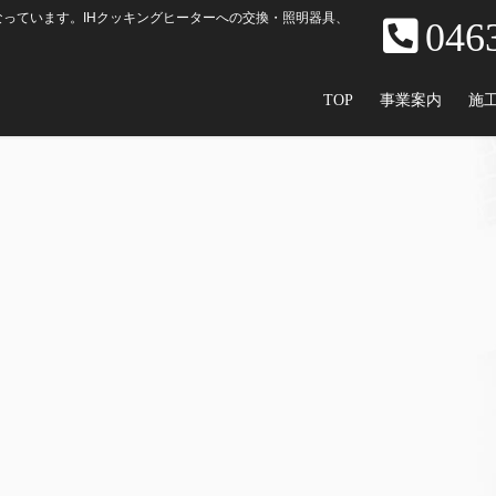
っています。IHクッキングヒーターへの交換・照明器具、
046
TOP
事業案内
施