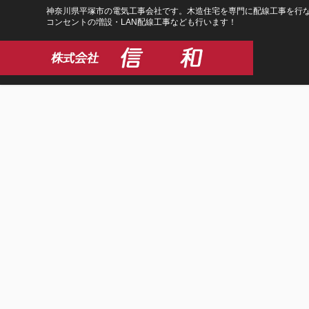
コ
ナ
神奈川県平塚市の電気工事会社です。木造住宅を専門に配線工事を行な
コンセントの増設・LAN配線工事なども行います！
ン
ビ
テ
ゲ
ン
ー
ツ
シ
に
ョ
移
ン
動
に
移
動