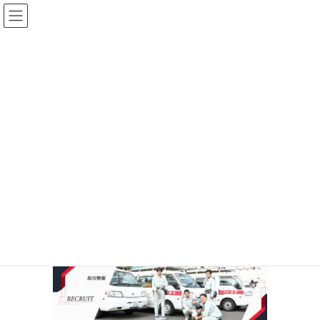
コ
ナ
ン
ビ
テ
ゲ
ン
ー
ツ
シ
に
ョ
移
ン
動
に
移
TOP
pc-mv-recruit
動
2020年9月13日
/ 最終更新日 :
2020年9月13日
shinwa-web
pc-mv-recruit