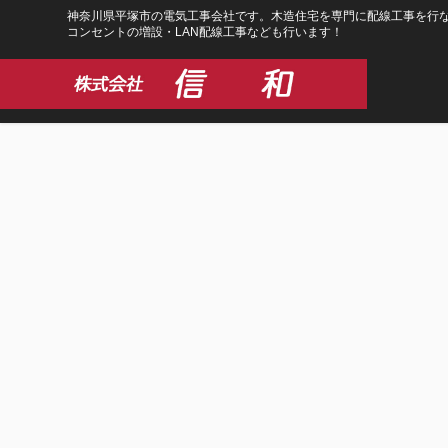
コ
ナ
神奈川県平塚市の電気工事会社です。木造住宅を専門に配線工事を行な
コンセントの増設・LAN配線工事なども行います！
ン
ビ
テ
ゲ
ン
ー
ツ
シ
に
ョ
移
ン
動
に
移
動