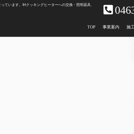
っています。IHクッキングヒーターへの交換・照明器具、
046
TOP
事業案内
施