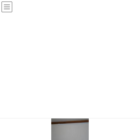
コ
ナ
ン
ビ
テ
ゲ
ン
ー
ツ
シ
に
ョ
移
ン
動
に
移
TOP
P4160219s
動
2020年9月28日
/ 最終更新日 :
2020年9月28日
shinwa-web
P4160219s