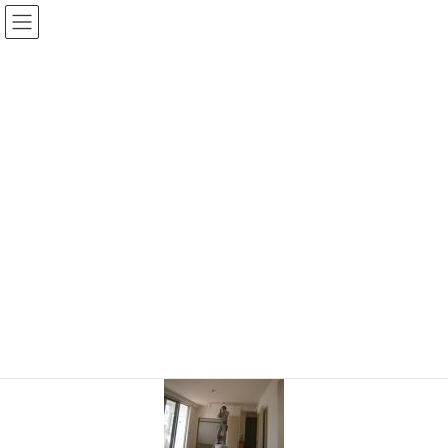
コ
ナ
ン
ビ
テ
ゲ
ン
ー
ツ
シ
に
ョ
移
ン
動
に
移
TOP
P4100148s
動
2020年9月28日
/ 最終更新日 :
2020年9月28日
shinwa-web
P4100148s