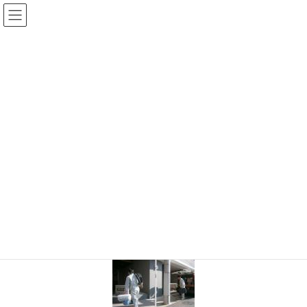
コ
ナ
ン
ビ
テ
ゲ
ン
ー
ツ
シ
に
ョ
移
ン
動
に
移
TOP
P3290076-1s
動
2020年9月28日
/ 最終更新日 :
2020年9月28日
shinwa-web
P3290076-1s