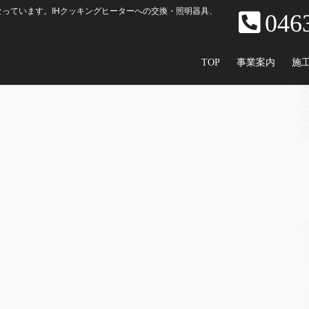
っています。IHクッキングヒーターへの交換・照明器具、
046
TOP
事業案内
施