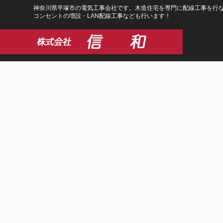
コ
ナ
神奈川県平塚市の電気工事会社です。木造住宅を専門に配線工事を行な
コンセントの増設・LAN配線工事なども行います！
ン
ビ
テ
ゲ
ン
ー
ツ
シ
に
ョ
移
ン
動
に
移
動