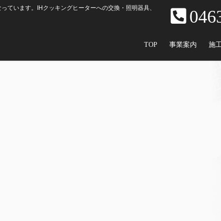
っています。IHクッキングヒーターへの交換・照明器具、
046
TOP
事業案内
施