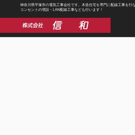
コ
ナ
神奈川県平塚市の電気工事会社です。木造住宅を専門に配線工事を行な
コンセントの増設・LAN配線工事なども行います！
ン
ビ
テ
ゲ
ン
ー
ツ
シ
に
ョ
移
ン
動
に
移
動