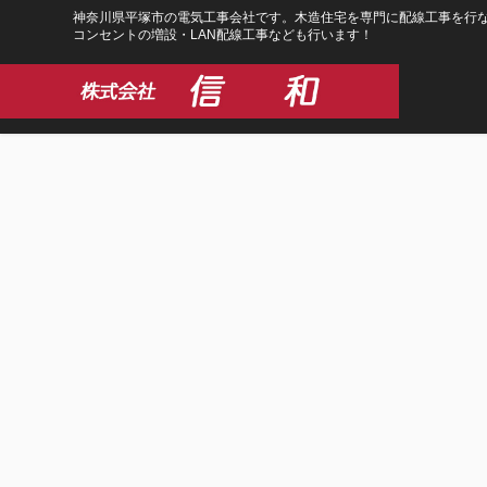
コ
ナ
神奈川県平塚市の電気工事会社です。木造住宅を専門に配線工事を行な
コンセントの増設・LAN配線工事なども行います！
ン
ビ
テ
ゲ
ン
ー
ツ
シ
に
ョ
移
ン
動
に
移
動