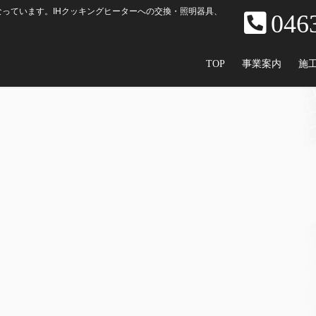
っています。IHクッキングヒーターへの交換・照明器具、
046
TOP
事業案内
施