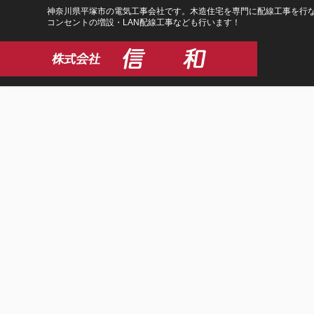
コ
ナ
神奈川県平塚市の電気工事会社です。木造住宅を専門に配線工事を行な
コンセントの増設・LAN配線工事なども行います！
ン
ビ
テ
ゲ
ン
ー
ツ
シ
に
ョ
移
ン
動
に
移
動