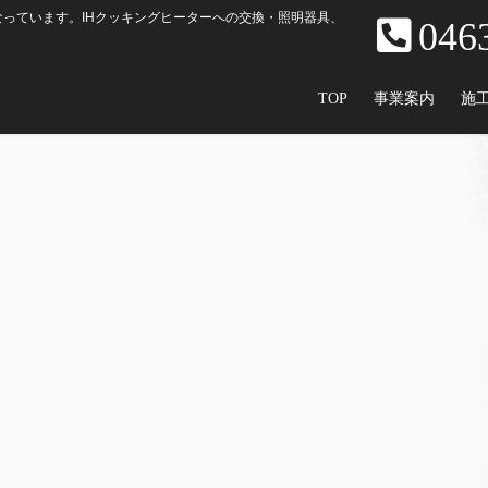
っています。IHクッキングヒーターへの交換・照明器具、
046
TOP
事業案内
施