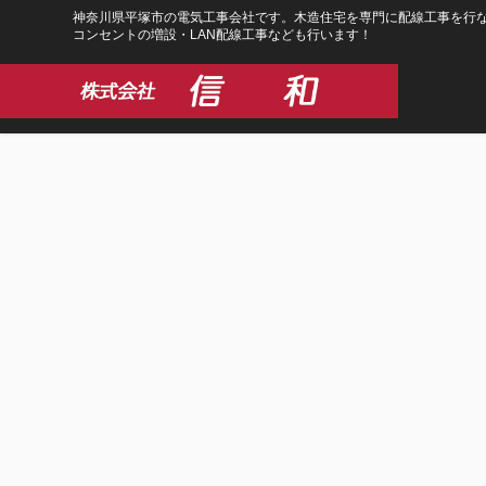
コ
ナ
神奈川県平塚市の電気工事会社です。木造住宅を専門に配線工事を行な
コンセントの増設・LAN配線工事なども行います！
ン
ビ
テ
ゲ
ン
ー
ツ
シ
に
ョ
移
ン
動
に
移
動