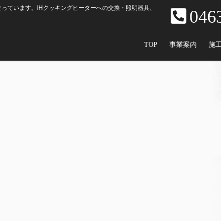
っています。IHクッキングヒーターへの交換・照明器具、
046
TOP
事業案内
施