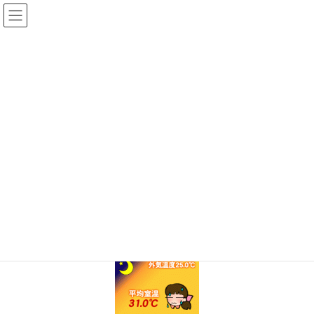
コ
ナ
ン
ビ
テ
ゲ
ン
ー
ツ
シ
に
ョ
移
ン
動
に
移
TOP
khf_ill6s
動
2020年9月28日
/ 最終更新日 :
2020年9月28日
shinwa-web
khf_ill6s