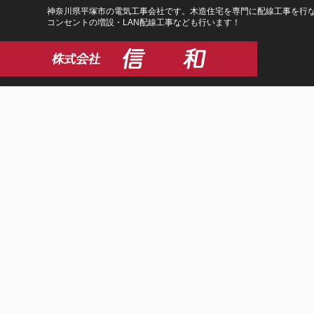
コ
ナ
神奈川県平塚市の電気工事会社です。木造住宅を専門に配線工事を行な
コンセントの増設・LAN配線工事なども行います！
ン
ビ
テ
ゲ
ン
ー
ツ
シ
に
ョ
移
ン
動
に
移
動