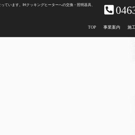
っています。IHクッキングヒーターへの交換・照明器具、
046
TOP
事業案内
施