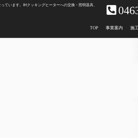
っています。IHクッキングヒーターへの交換・照明器具、
046
TOP
事業案内
施