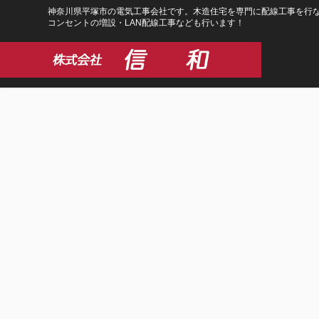
コ
ナ
神奈川県平塚市の電気工事会社です。木造住宅を専門に配線工事を行な
コンセントの増設・LAN配線工事なども行います！
ン
ビ
テ
ゲ
ン
ー
ツ
シ
に
ョ
移
ン
動
に
移
動