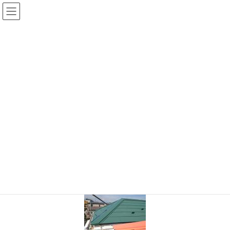
コ
ナ
ン
ビ
テ
ゲ
ン
ー
ツ
シ
に
ョ
移
ン
動
に
移
TOP
IMG_0305s
動
2020年9月28日
/ 最終更新日 :
2020年9月28日
shinwa-web
IMG_0305s