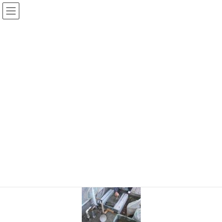
コ
ナ
ン
ビ
テ
ゲ
ン
ー
ツ
シ
に
ョ
移
ン
動
に
移
TOP
20111222102549c96s
動
2020年9月28日
/ 最終更新日 :
2020年9月28日
shinwa-web
20111222102549c96s