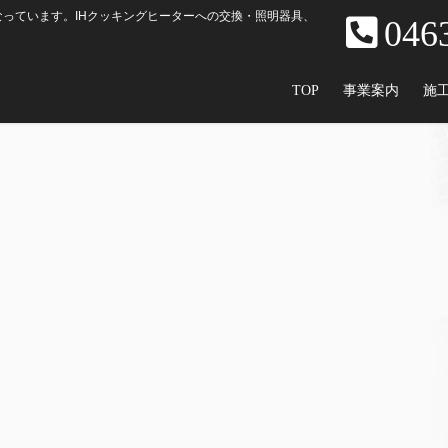
っています。IHクッキングヒーターへの交換・照明器具、
046
TOP
事業案内
施