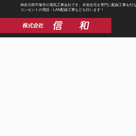
コ
ナ
神奈川県平塚市の電気工事会社です。木造住宅を専門に配線工事を行な
コンセントの増設・LAN配線工事なども行います！
ン
ビ
テ
ゲ
ン
ー
ツ
シ
に
ョ
移
ン
動
に
移
動